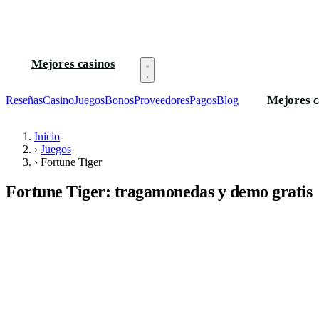
Mejores casinos
Mejores c
Reseñas
Casino
Juegos
Bonos
Proveedores
Pagos
Blog
Inicio
›
Juegos
›
Fortune Tiger
Fortune Tiger: tragamonedas y demo gratis