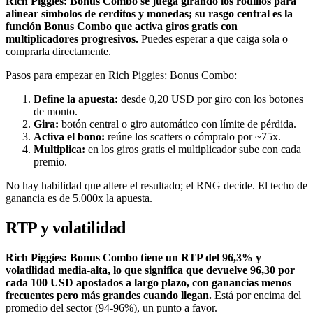
Rich Piggies: Bonus Combo se juega girando los rodillos para
alinear símbolos de cerditos y monedas; su rasgo central es la
función Bonus Combo que activa giros gratis con
multiplicadores progresivos.
Puedes esperar a que caiga sola o
comprarla directamente.
Pasos para empezar en Rich Piggies: Bonus Combo:
Define la apuesta:
desde 0,20 USD por giro con los botones
de monto.
Gira:
botón central o giro automático con límite de pérdida.
Activa el bono:
reúne los scatters o cómpralo por ~75x.
Multiplica:
en los giros gratis el multiplicador sube con cada
premio.
No hay habilidad que altere el resultado; el RNG decide. El techo de
ganancia es de 5.000x la apuesta.
RTP y volatilidad
Rich Piggies: Bonus Combo tiene un RTP del 96,3% y
volatilidad media-alta, lo que significa que devuelve 96,30 por
cada 100 USD apostados a largo plazo, con ganancias menos
frecuentes pero más grandes cuando llegan.
Está por encima del
promedio del sector (94-96%), un punto a favor.