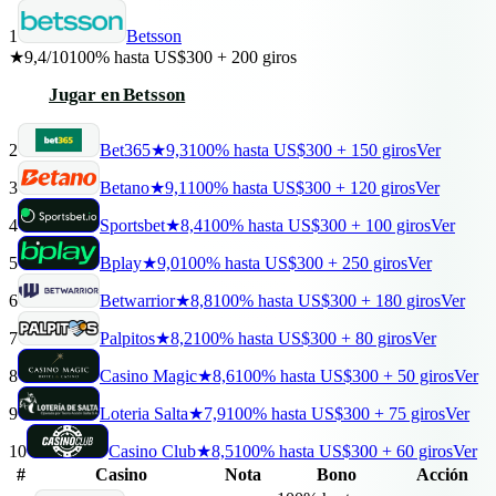
1
Betsson
★
9,4
/10
100% hasta US$300 + 200 giros
Jugar en Betsson
2
Bet365
★
9,3
100% hasta US$300 + 150 giros
Ver
3
Betano
★
9,1
100% hasta US$300 + 120 giros
Ver
4
Sportsbet
★
8,4
100% hasta US$300 + 100 giros
Ver
5
Bplay
★
9,0
100% hasta US$300 + 250 giros
Ver
6
Betwarrior
★
8,8
100% hasta US$300 + 180 giros
Ver
7
Palpitos
★
8,2
100% hasta US$300 + 80 giros
Ver
8
Casino Magic
★
8,6
100% hasta US$300 + 50 giros
Ver
9
Loteria Salta
★
7,9
100% hasta US$300 + 75 giros
Ver
10
Casino Club
★
8,5
100% hasta US$300 + 60 giros
Ver
#
Casino
Nota
Bono
Acción