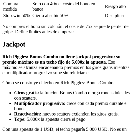
Compra
Solo con 40x el coste del bono en
Riesgo alto
medida
banca
Stop-win 50%
Cierra al subir 50%
Disciplina
No compres el bono sin colchón: el coste de 75x se puede perder de
golpe. Define límites antes de empezar.
Jackpot
Rich Piggies: Bonus Combo no tiene jackpot progresivo: su
premio máximo es un techo fijo de 5.000x la apuesta.
Ese
máximo se alcanza encadenando premios en los giros gratis mientras
el multiplicador progresivo sube sin reiniciarse.
Cómo se construye el techo en Rich Piggies: Bonus Combo:
Giros gratis:
la función Bonus Combo otorga rondas iniciales
con scatters.
Multiplicador progresivo:
crece con cada premio durante el
bono.
Reactivación:
nuevos scatters extienden los giros gratis.
Tope:
5.000x la apuesta cierra el pago.
Con una apuesta de 1 USD, el techo pagaría 5.000 USD. No es un