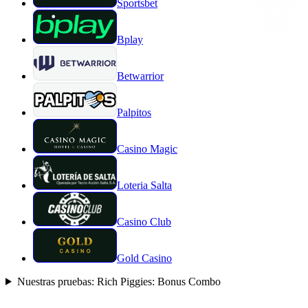
Sportsbet
Bplay
Betwarrior
Palpitos
Casino Magic
Loteria Salta
Casino Club
Gold Casino
Nuestras pruebas: Rich Piggies: Bonus Combo