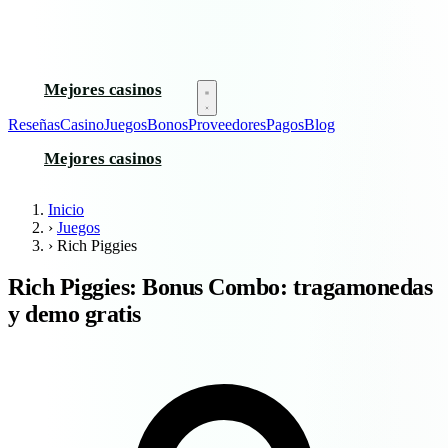
Mejores casinos
Reseñas
Casino
Juegos
Bonos
Proveedores
Pagos
Blog
Mejores casinos
Inicio
›
Juegos
›
Rich Piggies
Rich Piggies: Bonus Combo: tragamonedas
y demo gratis