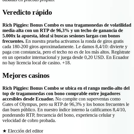
Veredicto rápido
Rich Piggies: Bonus Combo es una tragamonedas de volatilidad
media-alta con un RTP de 96,3% y un techo de ganancia de
5.000x la apuesta, ideal si buscas sesiones largas con bonos
frecuentes.
En nuestra prueba activamos la ronda de giros gratis
cada 180-200 giros aproximadamente. Le damos 8,4/10: divierte y
paga con constancia, pero el techo no es de los más altos. Regístrate
en un operador internacional y juega desde 0,20 USD. En Ecuador
no hay licencia local de casino. +18.
Mejores casinos
Rich Piggies: Bonus Combo se ubica en el rango medio-alto del
top de tragamonedas con bono comprable entre jugadores
accesibles desde Ecuador.
No compite con superventas como
Gates of Olympus, pero su RTP de 96,3% y los bonos frecuentes le
dan buen público. En nuestro índice interno la calificamos 8,4/10,
ponderando RTP, frecuencia del bono, experiencia celular y
velocidad de cobro probada.
★ Elección del editor