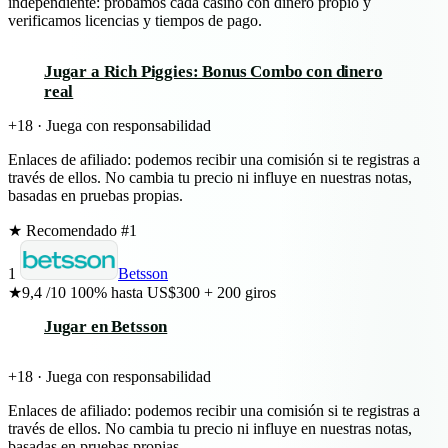
independiente: probamos cada casino con dinero propio y
verificamos licencias y tiempos de pago.
Jugar a Rich Piggies: Bonus Combo con dinero
real
+18 · Juega con responsabilidad
Enlaces de afiliado: podemos recibir una comisión si te registras a
través de ellos. No cambia tu precio ni influye en nuestras notas,
basadas en pruebas propias.
★ Recomendado #1
1
Betsson
★
9,4
/10
100% hasta US$300 + 200 giros
Jugar en Betsson
+18 · Juega con responsabilidad
Enlaces de afiliado: podemos recibir una comisión si te registras a
través de ellos. No cambia tu precio ni influye en nuestras notas,
basadas en pruebas propias.