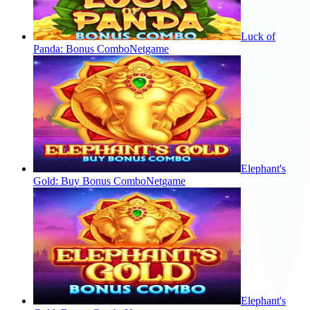
Luck of
Panda: Bonus Combo
Netgame
Elephant's
Gold: Buy Bonus Combo
Netgame
Elephant's