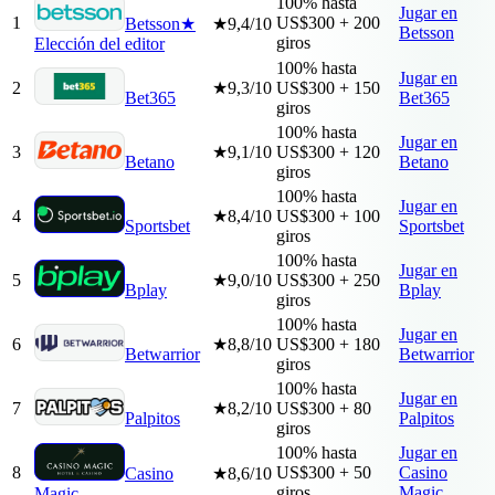
100% hasta
Jugar en
1
US$300 + 200
Betsson
★
★
9,4/10
Betsson
giros
Elección del editor
100% hasta
Jugar en
2
★
9,3/10
US$300 + 150
Bet365
Bet365
giros
100% hasta
Jugar en
3
★
9,1/10
US$300 + 120
Betano
Betano
giros
100% hasta
Jugar en
4
★
8,4/10
US$300 + 100
Sportsbet
Sportsbet
giros
100% hasta
Jugar en
5
★
9,0/10
US$300 + 250
Bplay
Bplay
giros
100% hasta
Jugar en
6
★
8,8/10
US$300 + 180
Betwarrior
Betwarrior
giros
100% hasta
Jugar en
7
★
8,2/10
US$300 + 80
Palpitos
Palpitos
giros
100% hasta
Jugar en
8
US$300 + 50
Casino
Casino
★
8,6/10
giros
Magic
Magic