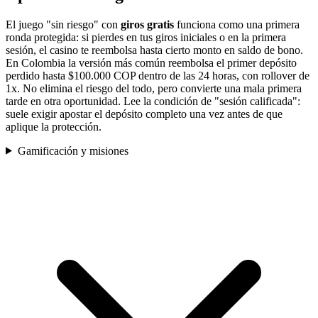
El juego "sin riesgo" con
giros gratis
funciona como una primera
ronda protegida: si pierdes en tus giros iniciales o en la primera
sesión, el casino te reembolsa hasta cierto monto en saldo de bono.
En Colombia la versión más común reembolsa el primer depósito
perdido hasta $100.000 COP dentro de las 24 horas, con rollover de
1x. No elimina el riesgo del todo, pero convierte una mala primera
tarde en otra oportunidad. Lee la condición de "sesión calificada":
suele exigir apostar el depósito completo una vez antes de que
aplique la protección.
Gamificación y misiones