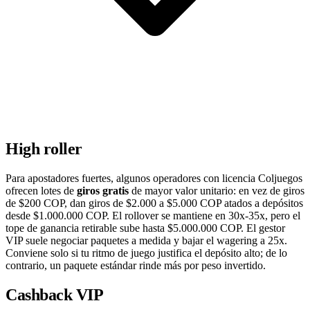
High roller
Para apostadores fuertes, algunos operadores con licencia Coljuegos
ofrecen lotes de
giros gratis
de mayor valor unitario: en vez de giros
de $200 COP, dan giros de $2.000 a $5.000 COP atados a depósitos
desde $1.000.000 COP. El rollover se mantiene en 30x-35x, pero el
tope de ganancia retirable sube hasta $5.000.000 COP. El gestor
VIP suele negociar paquetes a medida y bajar el wagering a 25x.
Conviene solo si tu ritmo de juego justifica el depósito alto; de lo
contrario, un paquete estándar rinde más por peso invertido.
Cashback VIP