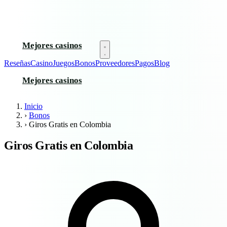
Mejores casinos
Reseñas
Casino
Juegos
Bonos
Proveedores
Pagos
Blog
Mejores casinos
Inicio
›
Bonos
›
Giros Gratis en Colombia
Giros Gratis en Colombia