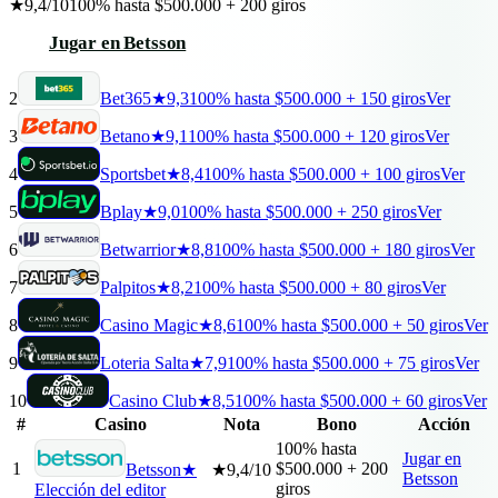
★
9,4
/10
100% hasta $500.000 + 200 giros
Jugar en Betsson
2
Bet365
★
9,3
100% hasta $500.000 + 150 giros
Ver
3
Betano
★
9,1
100% hasta $500.000 + 120 giros
Ver
4
Sportsbet
★
8,4
100% hasta $500.000 + 100 giros
Ver
5
Bplay
★
9,0
100% hasta $500.000 + 250 giros
Ver
6
Betwarrior
★
8,8
100% hasta $500.000 + 180 giros
Ver
7
Palpitos
★
8,2
100% hasta $500.000 + 80 giros
Ver
8
Casino Magic
★
8,6
100% hasta $500.000 + 50 giros
Ver
9
Loteria Salta
★
7,9
100% hasta $500.000 + 75 giros
Ver
10
Casino Club
★
8,5
100% hasta $500.000 + 60 giros
Ver
#
Casino
Nota
Bono
Acción
100% hasta
Jugar en
1
$500.000 + 200
Betsson
★
★
9,4/10
Betsson
giros
Elección del editor