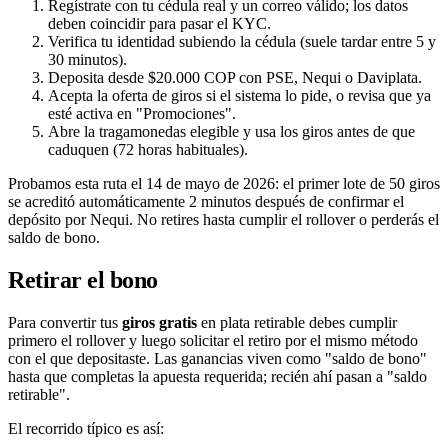
Regístrate con tu cédula real y un correo válido; los datos
deben coincidir para pasar el KYC.
Verifica tu identidad subiendo la cédula (suele tardar entre 5 y
30 minutos).
Deposita desde $20.000 COP con PSE, Nequi o Daviplata.
Acepta la oferta de giros si el sistema lo pide, o revisa que ya
esté activa en "Promociones".
Abre la tragamonedas elegible y usa los giros antes de que
caduquen (72 horas habituales).
Probamos esta ruta el 14 de mayo de 2026: el primer lote de 50 giros
se acreditó automáticamente 2 minutos después de confirmar el
depósito por Nequi. No retires hasta cumplir el rollover o perderás el
saldo de bono.
Retirar el bono
Para convertir tus
giros gratis
en plata retirable debes cumplir
primero el rollover y luego solicitar el retiro por el mismo método
con el que depositaste. Las ganancias viven como "saldo de bono"
hasta que completas la apuesta requerida; recién ahí pasan a "saldo
retirable".
El recorrido típico es así: