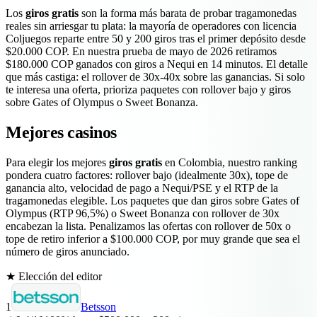
Los
giros gratis
son la forma más barata de probar tragamonedas
reales sin arriesgar tu plata: la mayoría de operadores con licencia
Coljuegos reparte entre 50 y 200 giros tras el primer depósito desde
$20.000 COP. En nuestra prueba de mayo de 2026 retiramos
$180.000 COP ganados con giros a Nequi en 14 minutos. El detalle
que más castiga: el rollover de 30x-40x sobre las ganancias. Si solo
te interesa una oferta, prioriza paquetes con rollover bajo y giros
sobre Gates of Olympus o Sweet Bonanza.
Mejores casinos
Para elegir los mejores
giros gratis
en Colombia, nuestro ranking
pondera cuatro factores: rollover bajo (idealmente 30x), tope de
ganancia alto, velocidad de pago a Nequi/PSE y el RTP de la
tragamonedas elegible. Los paquetes que dan giros sobre Gates of
Olympus (RTP 96,5%) o Sweet Bonanza con rollover de 30x
encabezan la lista. Penalizamos las ofertas con rollover de 50x o
tope de retiro inferior a $100.000 COP, por muy grande que sea el
número de giros anunciado.
★ Elección del editor
1
Betsson