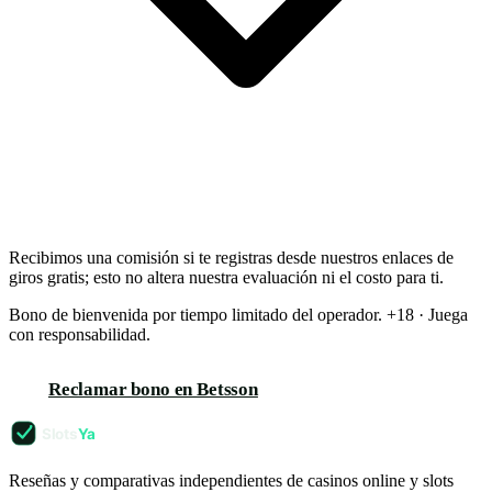
Recibimos una comisión si te registras desde nuestros enlaces de
giros gratis; esto no altera nuestra evaluación ni el costo para ti.
Bono de bienvenida por tiempo limitado del operador. +18 · Juega
con responsabilidad.
Reclamar bono en Betsson
Reseñas y comparativas independientes de casinos online y slots