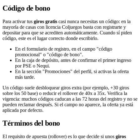
Código de bono
Para activar tus
giros gratis
casi nunca necesitas un código: en la
mayoría de casas con licencia Coljuegos basta con registrarte y
depositar para que se acrediten automáticamente. Cuando sí piden
código, este es el lugar correcto donde escribirlo.
En el formulario de registro, en el campo "código
promocional" o "código de bono".
En la caja de depósito, antes de confirmar el primer ingreso
por PSE o Nequi.
En la sección "Promociones" del perfil, si activas la oferta
más tarde.
Un código suele desbloquear giros extra (por ejemplo, +30 giros
sobre los 50 base) o reducir el rollover de 40x a 35x. Verifica la
vigencia: muchos códigos caducan a las 72 horas del registro y no se
pueden reclamar después. Si el campo no aparece, la oferta ya está
aplicada por defecto.
Términos del bono
El requisito de apuesta (rollover) es lo que decide si unos
giros