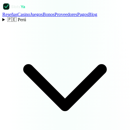
Reseñas
Casino
Juegos
Bonos
Proveedores
Pagos
Blog
🇵🇪
Perú