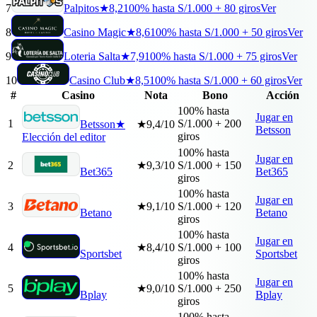
7
Palpitos
★
8,2
100% hasta S/1.000 + 80 giros
Ver
8
Casino Magic
★
8,6
100% hasta S/1.000 + 50 giros
Ver
9
Loteria Salta
★
7,9
100% hasta S/1.000 + 75 giros
Ver
10
Casino Club
★
8,5
100% hasta S/1.000 + 60 giros
Ver
#
Casino
Nota
Bono
Acción
100% hasta
Jugar en
1
S/1.000 + 200
Betsson
★
★
9,4/10
Betsson
giros
Elección del editor
100% hasta
Jugar en
2
★
9,3/10
S/1.000 + 150
Bet365
Bet365
giros
100% hasta
Jugar en
3
★
9,1/10
S/1.000 + 120
Betano
Betano
giros
100% hasta
Jugar en
4
★
8,4/10
S/1.000 + 100
Sportsbet
Sportsbet
giros
100% hasta
Jugar en
5
★
9,0/10
S/1.000 + 250
Bplay
Bplay
giros
100% hasta