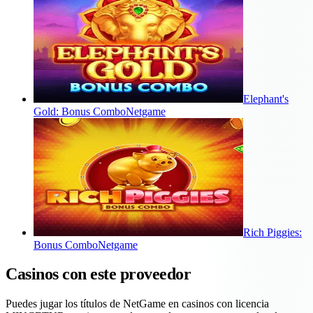
Elephant's
Gold: Bonus Combo
Netgame
Rich Piggies:
Bonus Combo
Netgame
Casinos con este proveedor
Puedes jugar los títulos de NetGame en casinos con licencia