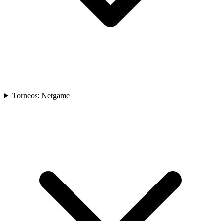
Torneos: Netgame