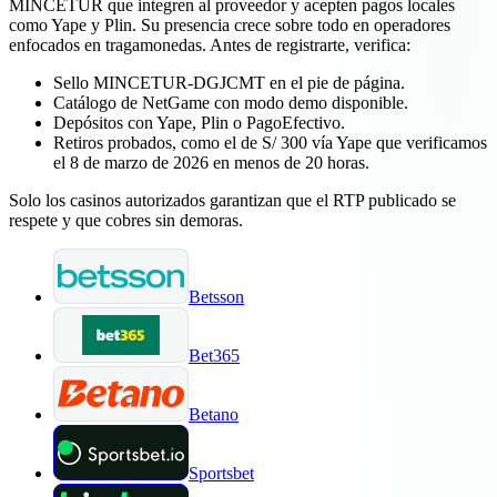
MINCETUR que integren al proveedor y acepten pagos locales
como Yape y Plin. Su presencia crece sobre todo en operadores
enfocados en tragamonedas. Antes de registrarte, verifica:
Sello MINCETUR-DGJCMT en el pie de página.
Catálogo de NetGame con modo demo disponible.
Depósitos con Yape, Plin o PagoEfectivo.
Retiros probados, como el de S/ 300 vía Yape que verificamos
el 8 de marzo de 2026 en menos de 20 horas.
Solo los casinos autorizados garantizan que el RTP publicado se
respete y que cobres sin demoras.
Betsson
Bet365
Betano
Sportsbet