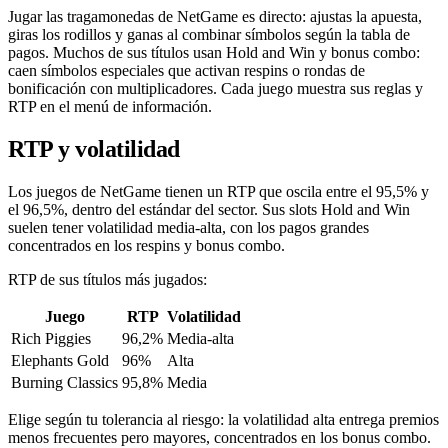
Jugar las tragamonedas de NetGame es directo: ajustas la apuesta,
giras los rodillos y ganas al combinar símbolos según la tabla de
pagos. Muchos de sus títulos usan Hold and Win y bonus combo:
caen símbolos especiales que activan respins o rondas de
bonificación con multiplicadores. Cada juego muestra sus reglas y
RTP en el menú de información.
RTP y volatilidad
Los juegos de NetGame tienen un RTP que oscila entre el 95,5% y
el 96,5%, dentro del estándar del sector. Sus slots Hold and Win
suelen tener volatilidad media-alta, con los pagos grandes
concentrados en los respins y bonus combo.
RTP de sus títulos más jugados:
Juego
RTP
Volatilidad
Rich Piggies
96,2%
Media-alta
Elephants Gold
96%
Alta
Burning Classics
95,8%
Media
Elige según tu tolerancia al riesgo: la volatilidad alta entrega premios
menos frecuentes pero mayores, concentrados en los bonus combo.