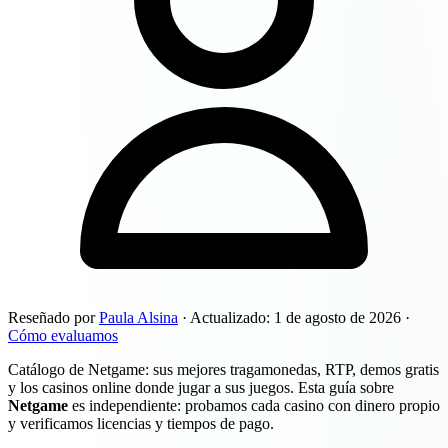
Reseñado por
Paula Alsina
·
Actualizado:
1 de agosto de 2026
·
Cómo evaluamos
Catálogo de Netgame: sus mejores tragamonedas, RTP, demos gratis
y los casinos online donde jugar a sus juegos. Esta guía sobre
Netgame
es independiente: probamos cada casino con dinero propio
y verificamos licencias y tiempos de pago.