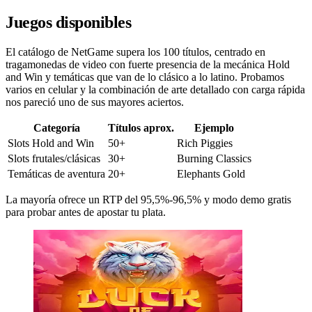
Juegos disponibles
El catálogo de NetGame supera los 100 títulos, centrado en
tragamonedas de video con fuerte presencia de la mecánica Hold
and Win y temáticas que van de lo clásico a lo latino. Probamos
varios en celular y la combinación de arte detallado con carga rápida
nos pareció uno de sus mayores aciertos.
Categoría
Títulos aprox.
Ejemplo
Slots Hold and Win
50+
Rich Piggies
Slots frutales/clásicas
30+
Burning Classics
Temáticas de aventura
20+
Elephants Gold
La mayoría ofrece un RTP del 95,5%-96,5% y modo demo gratis
para probar antes de apostar tu plata.