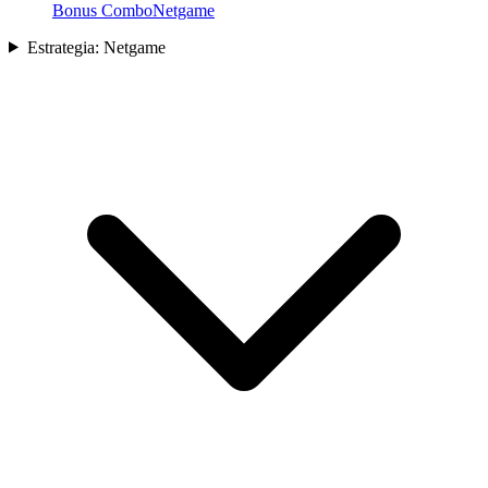
Bonus Combo
Netgame
Estrategia: Netgame