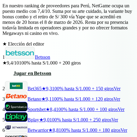
En nuestro ranking de proveedores para Perú, NetGame ocupa un
puesto medio con 7,4/10. Suma por su arte cuidado, la variante buy
bonus combo y el retiro de S/ 300 vía Yape que se acreditó en
menos de 20 horas el 8 de marzo de 2026. Resta por su presencia
todavía limitada en operadores grandes y por no ofrecer formatos
Megaways ni casino en vivo.
★ Elección del editor
1
Betsson
★
9,4
/10
100% hasta S/1.000 + 200 giros
Jugar en Betsson
2
Bet365
★
9,3
100% hasta S/1.000 + 150 giros
Ver
3
Betano
★
9,1
100% hasta S/1.000 + 120 giros
Ver
4
Sportsbet
★
8,4
100% hasta S/1.000 + 100 giros
Ver
5
Bplay
★
9,0
100% hasta S/1.000 + 250 giros
Ver
6
Betwarrior
★
8,8
100% hasta S/1.000 + 180 giros
Ver