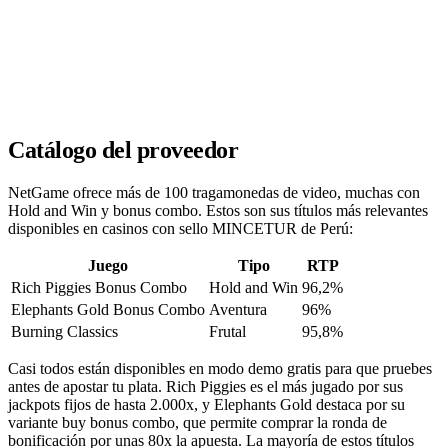
Catálogo del proveedor
NetGame ofrece más de 100 tragamonedas de video, muchas con
Hold and Win y bonus combo. Estos son sus títulos más relevantes
disponibles en casinos con sello MINCETUR de Perú:
Juego
Tipo
RTP
Rich Piggies Bonus Combo
Hold and Win
96,2%
Elephants Gold Bonus Combo
Aventura
96%
Burning Classics
Frutal
95,8%
Casi todos están disponibles en modo demo gratis para que pruebes
antes de apostar tu plata. Rich Piggies es el más jugado por sus
jackpots fijos de hasta 2.000x, y Elephants Gold destaca por su
variante buy bonus combo, que permite comprar la ronda de
bonificación por unas 80x la apuesta. La mayoría de estos títulos