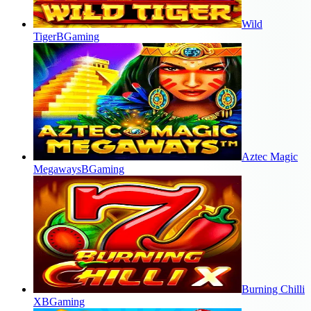
Wild
Tiger
BGaming
Aztec Magic
Megaways
BGaming
Burning Chilli
X
BGaming