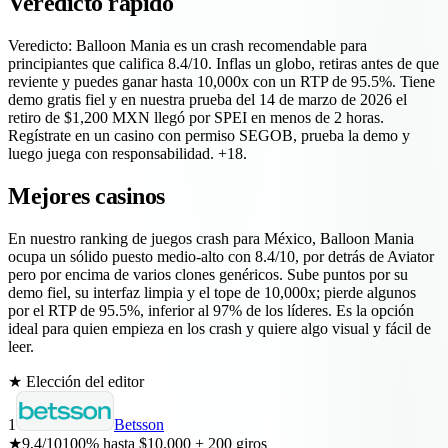
Veredicto rápido
Veredicto: Balloon Mania es un crash recomendable para
principiantes que califica 8.4/10. Inflas un globo, retiras antes de que
reviente y puedes ganar hasta 10,000x con un RTP de 95.5%. Tiene
demo gratis fiel y en nuestra prueba del 14 de marzo de 2026 el
retiro de $1,200 MXN llegó por SPEI en menos de 2 horas.
Regístrate en un casino con permiso SEGOB, prueba la demo y
luego juega con responsabilidad. +18.
Mejores casinos
En nuestro ranking de juegos crash para México, Balloon Mania
ocupa un sólido puesto medio-alto con 8.4/10, por detrás de Aviator
pero por encima de varios clones genéricos. Sube puntos por su
demo fiel, su interfaz limpia y el tope de 10,000x; pierde algunos
por el RTP de 95.5%, inferior al 97% de los líderes. Es la opción
ideal para quien empieza en los crash y quiere algo visual y fácil de
leer.
★ Elección del editor
1
Betsson
★
9,4
/10
100% hasta $10.000 + 200 giros