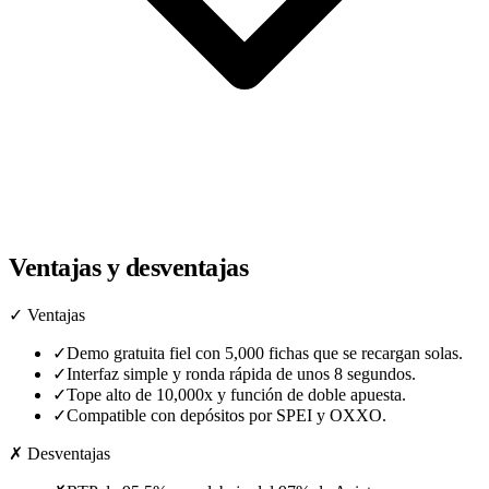
Ventajas y desventajas
✓
Ventajas
✓
Demo gratuita fiel con 5,000 fichas que se recargan solas.
✓
Interfaz simple y ronda rápida de unos 8 segundos.
✓
Tope alto de 10,000x y función de doble apuesta.
✓
Compatible con depósitos por SPEI y OXXO.
✗
Desventajas