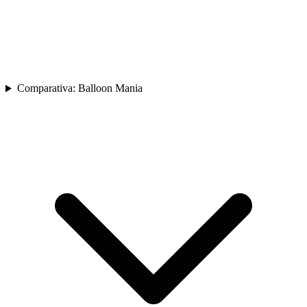
Comparativa: Balloon Mania