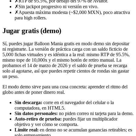
✗
RTP de 95.5%, por debajo del 97% de Aviator.
✗
Sin jackpot progresivo ni versión en vivo.
✗
Apuesta máxima modesta (~$2,000 MXN), poco atractiva
para high rollers.
Jugar gratis (demo)
Sí, puedes jugar Balloon Mania gratis en modo demo sin depositar
ni registrarte. La versión de práctica carga con un saldo ficticio de
5,000 fichas virtuales y es idéntica a la real: mismo RTP de 95.5%,
mismo tope de 10,000x y el mismo botón de retiro manual. La
probamos el 14 de marzo de 2026 y el saldo de prueba se recarga
solo al agotarse, así que puedes repetir cientos de rondas sin gastar
un peso.
El modo demo sirve para una cosa concreta: aprender el ritmo del
globo antes de poner dinero real.
Sin descarga:
corre en el navegador del celular o la
computadora, en HTML5.
Sin datos personales:
no piden correo ni tarjeta para la demo.
Auto-retiro de prueba:
puedes fijar un multiplicador
objetivo y ver cómo se comporta.
Límite real:
en demo no se acumulan ganancias retirables; es
solo entrenamiento.