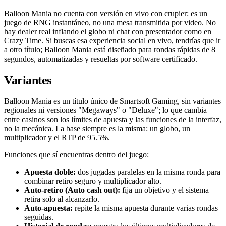
Balloon Mania no cuenta con versión en vivo con crupier: es un
juego de RNG instantáneo, no una mesa transmitida por video. No
hay dealer real inflando el globo ni chat con presentador como en
Crazy Time. Si buscas esa experiencia social en vivo, tendrías que ir
a otro título; Balloon Mania está diseñado para rondas rápidas de 8
segundos, automatizadas y resueltas por software certificado.
Variantes
Balloon Mania es un título único de Smartsoft Gaming, sin variantes
regionales ni versiones "Megaways" o "Deluxe"; lo que cambia
entre casinos son los límites de apuesta y las funciones de la interfaz,
no la mecánica. La base siempre es la misma: un globo, un
multiplicador y el RTP de 95.5%.
Funciones que sí encuentras dentro del juego:
Apuesta doble:
dos jugadas paralelas en la misma ronda para
combinar retiro seguro y multiplicador alto.
Auto-retiro (Auto cash out):
fija un objetivo y el sistema
retira solo al alcanzarlo.
Auto-apuesta:
repite la misma apuesta durante varias rondas
seguidas.