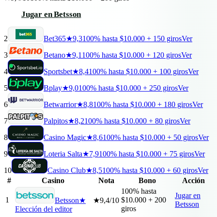
Jugar en Betsson
2
Bet365
★
9,3
100% hasta $10.000 + 150 giros
Ver
3
Betano
★
9,1
100% hasta $10.000 + 120 giros
Ver
4
Sportsbet
★
8,4
100% hasta $10.000 + 100 giros
Ver
5
Bplay
★
9,0
100% hasta $10.000 + 250 giros
Ver
6
Betwarrior
★
8,8
100% hasta $10.000 + 180 giros
Ver
7
Palpitos
★
8,2
100% hasta $10.000 + 80 giros
Ver
8
Casino Magic
★
8,6
100% hasta $10.000 + 50 giros
Ver
9
Loteria Salta
★
7,9
100% hasta $10.000 + 75 giros
Ver
10
Casino Club
★
8,5
100% hasta $10.000 + 60 giros
Ver
#
Casino
Nota
Bono
Acción
100% hasta
Jugar en
1
$10.000 + 200
Betsson
★
★
9,4/10
Betsson
giros
Elección del editor