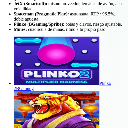
JetX (Smartsoft):
mismo proveedor, temática de avión, alta
volatilidad.
Spaceman (Pragmatic Play):
astronauta, RTP ~96.5%,
doble apuesta.
Plinko (BGaming/Spribe):
bolas y clavos, riesgo ajustable.
Mines:
cuadrícula de minas, ritmo a tu propio paso.
Plinko
2
BGaming