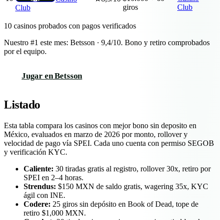
giros
Club
Club
10 casinos probados con pagos verificados
Nuestro #1 este mes: Betsson · 9,4/10. Bono y retiro comprobados
por el equipo.
Jugar en Betsson
Listado
Esta tabla compara los casinos con mejor bono sin deposito en
México, evaluados en marzo de 2026 por monto, rollover y
velocidad de pago vía SPEI. Cada uno cuenta con permiso SEGOB
y verificación KYC.
Caliente:
30 tiradas gratis al registro, rollover 30x, retiro por
SPEI en 2–4 horas.
Strendus:
$150 MXN de saldo gratis, wagering 35x, KYC
ágil con INE.
Codere:
25 giros sin depósito en Book of Dead, tope de
retiro $1,000 MXN.