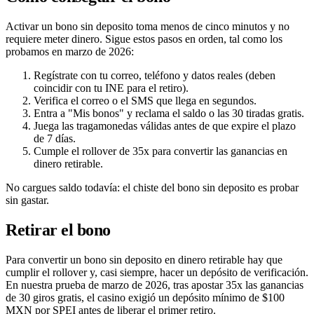
Activar un bono sin deposito toma menos de cinco minutos y no
requiere meter dinero. Sigue estos pasos en orden, tal como los
probamos en marzo de 2026:
Regístrate con tu correo, teléfono y datos reales (deben
coincidir con tu INE para el retiro).
Verifica el correo o el SMS que llega en segundos.
Entra a "Mis bonos" y reclama el saldo o las 30 tiradas gratis.
Juega las tragamonedas válidas antes de que expire el plazo
de 7 días.
Cumple el rollover de 35x para convertir las ganancias en
dinero retirable.
No cargues saldo todavía: el chiste del bono sin deposito es probar
sin gastar.
Retirar el bono
Para convertir un bono sin deposito en dinero retirable hay que
cumplir el rollover y, casi siempre, hacer un depósito de verificación.
En nuestra prueba de marzo de 2026, tras apostar 35x las ganancias
de 30 giros gratis, el casino exigió un depósito mínimo de $100
MXN por SPEI antes de liberar el primer retiro.