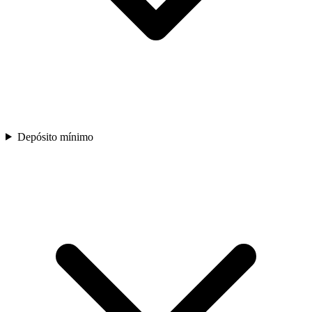
Depósito mínimo