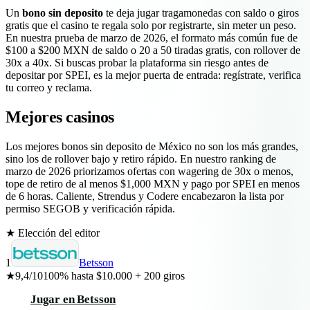
Un
bono sin deposito
te deja jugar tragamonedas con saldo o giros
gratis que el casino te regala solo por registrarte, sin meter un peso.
En nuestra prueba de marzo de 2026, el formato más común fue de
$100 a $200 MXN de saldo o 20 a 50 tiradas gratis, con rollover de
30x a 40x. Si buscas probar la plataforma sin riesgo antes de
depositar por SPEI, es la mejor puerta de entrada: regístrate, verifica
tu correo y reclama.
Mejores casinos
Los mejores bonos sin deposito de México no son los más grandes,
sino los de rollover bajo y retiro rápido. En nuestro ranking de
marzo de 2026 priorizamos ofertas con wagering de 30x o menos,
tope de retiro de al menos $1,000 MXN y pago por SPEI en menos
de 6 horas. Caliente, Strendus y Codere encabezaron la lista por
permiso SEGOB y verificación rápida.
★ Elección del editor
1
Betsson
★
9,4
/10
100% hasta $10.000 + 200 giros
Jugar en Betsson