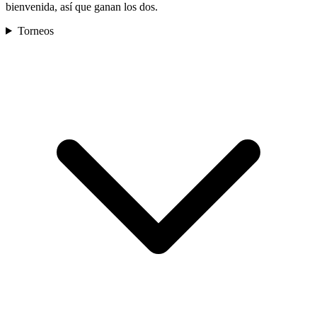
bienvenida, así que ganan los dos.
Torneos