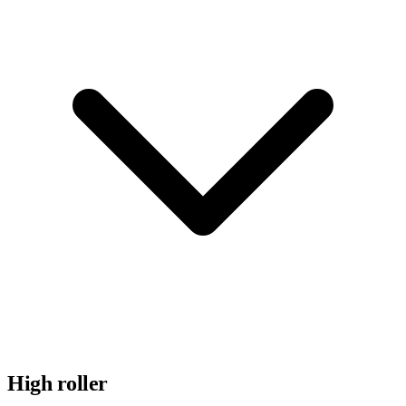
High roller