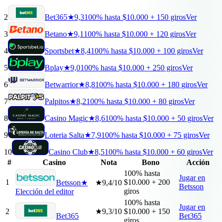
2
Bet365
★
9,3
100% hasta $10.000 + 150 giros
Ver
3
Betano
★
9,1
100% hasta $10.000 + 120 giros
Ver
4
Sportsbet
★
8,4
100% hasta $10.000 + 100 giros
Ver
5
Bplay
★
9,0
100% hasta $10.000 + 250 giros
Ver
6
Betwarrior
★
8,8
100% hasta $10.000 + 180 giros
Ver
7
Palpitos
★
8,2
100% hasta $10.000 + 80 giros
Ver
8
Casino Magic
★
8,6
100% hasta $10.000 + 50 giros
Ver
9
Loteria Salta
★
7,9
100% hasta $10.000 + 75 giros
Ver
10
Casino Club
★
8,5
100% hasta $10.000 + 60 giros
Ver
#
Casino
Nota
Bono
Acción
100% hasta
Jugar en
1
$10.000 + 200
Betsson
★
★
9,4/10
Betsson
giros
Elección del editor
100% hasta
Jugar en
2
★
9,3/10
$10.000 + 150
Bet365
Bet365
giros