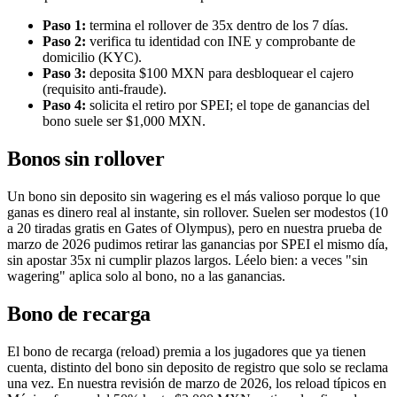
Paso 1:
termina el rollover de 35x dentro de los 7 días.
Paso 2:
verifica tu identidad con INE y comprobante de
domicilio (KYC).
Paso 3:
deposita $100 MXN para desbloquear el cajero
(requisito anti-fraude).
Paso 4:
solicita el retiro por SPEI; el tope de ganancias del
bono suele ser $1,000 MXN.
Bonos sin rollover
Un bono sin deposito sin wagering es el más valioso porque lo que
ganas es dinero real al instante, sin rollover. Suelen ser modestos (10
a 20 tiradas gratis en Gates of Olympus), pero en nuestra prueba de
marzo de 2026 pudimos retirar las ganancias por SPEI el mismo día,
sin apostar 35x ni cumplir plazos largos. Léelo bien: a veces "sin
wagering" aplica solo al bono, no a las ganancias.
Bono de recarga
El bono de recarga (reload) premia a los jugadores que ya tienen
cuenta, distinto del bono sin deposito de registro que solo se reclama
una vez. En nuestra revisión de marzo de 2026, los reload típicos en