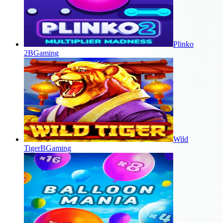
Plinko
2
BGaming
Wild
Tiger
BGaming