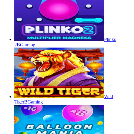
Plinko
2
BGaming
Wild
Tiger
BGaming