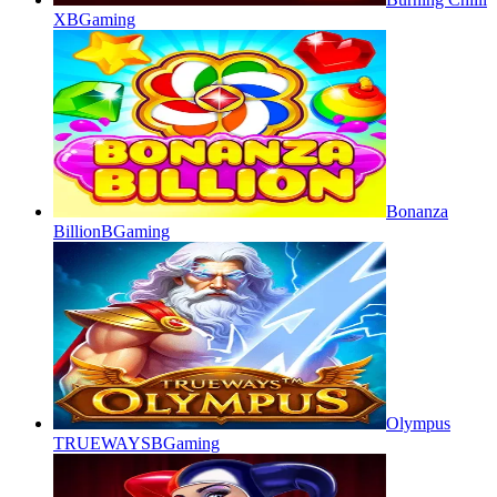
X
BGaming
Bonanza
Billion
BGaming
Olympus
TRUEWAYS
BGaming