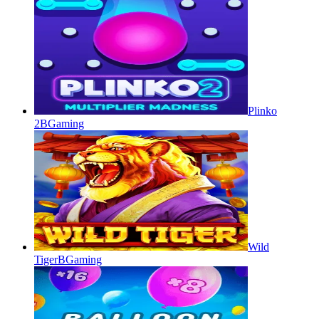
Plinko
2
BGaming
Wild
Tiger
BGaming