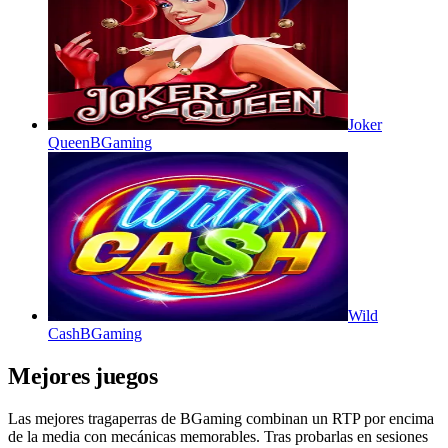
Joker
Queen
BGaming
Wild
Cash
BGaming
Mejores juegos
Las mejores tragaperras de BGaming combinan un RTP por encima
de la media con mecánicas memorables. Tras probarlas en sesiones