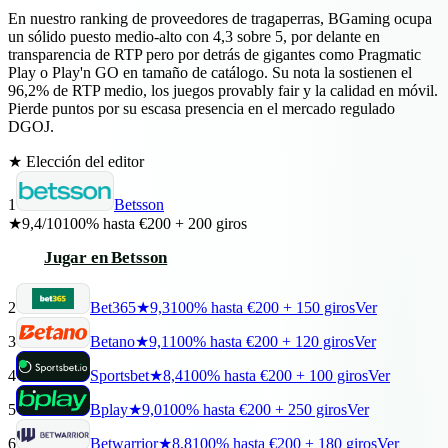
En nuestro ranking de proveedores de tragaperras, BGaming ocupa
un sólido puesto medio-alto con 4,3 sobre 5, por delante en
transparencia de RTP pero por detrás de gigantes como Pragmatic
Play o Play'n GO en tamaño de catálogo. Su nota la sostienen el
96,2% de RTP medio, los juegos provably fair y la calidad en móvil.
Pierde puntos por su escasa presencia en el mercado regulado
DGOJ.
★ Elección del editor
1
Betsson
★
9,4
/10
100% hasta €200 + 200 giros
Jugar en Betsson
2
Bet365
★
9,3
100% hasta €200 + 150 giros
Ver
3
Betano
★
9,1
100% hasta €200 + 120 giros
Ver
4
Sportsbet
★
8,4
100% hasta €200 + 100 giros
Ver
5
Bplay
★
9,0
100% hasta €200 + 250 giros
Ver
6
Betwarrior
★
8,8
100% hasta €200 + 180 giros
Ver