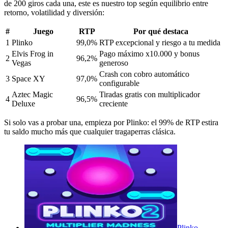
de 200 giros cada una, este es nuestro top según equilibrio entre
retorno, volatilidad y diversión:
#
Juego
RTP
Por qué destaca
1
Plinko
99,0%
RTP excepcional y riesgo a tu medida
Elvis Frog in
Pago máximo x10.000 y bonus
2
96,2%
Vegas
generoso
Crash con cobro automático
3
Space XY
97,0%
configurable
Aztec Magic
Tiradas gratis con multiplicador
4
96,5%
Deluxe
creciente
Si solo vas a probar una, empieza por Plinko: el 99% de RTP estira
tu saldo mucho más que cualquier tragaperras clásica.
Plinko