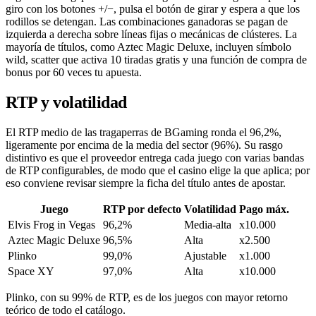
giro con los botones +/−, pulsa el botón de girar y espera a que los
rodillos se detengan. Las combinaciones ganadoras se pagan de
izquierda a derecha sobre líneas fijas o mecánicas de clústeres. La
mayoría de títulos, como Aztec Magic Deluxe, incluyen símbolo
wild, scatter que activa 10 tiradas gratis y una función de compra de
bonus por 60 veces tu apuesta.
RTP y volatilidad
El RTP medio de las tragaperras de BGaming ronda el 96,2%,
ligeramente por encima de la media del sector (96%). Su rasgo
distintivo es que el proveedor entrega cada juego con varias bandas
de RTP configurables, de modo que el casino elige la que aplica; por
eso conviene revisar siempre la ficha del título antes de apostar.
Juego
RTP por defecto
Volatilidad
Pago máx.
Elvis Frog in Vegas
96,2%
Media-alta
x10.000
Aztec Magic Deluxe
96,5%
Alta
x2.500
Plinko
99,0%
Ajustable
x1.000
Space XY
97,0%
Alta
x10.000
Plinko, con su 99% de RTP, es de los juegos con mayor retorno
teórico de todo el catálogo.