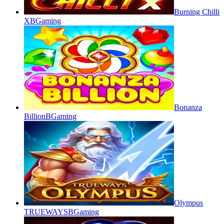
Burning Chilli
X
BGaming
Bonanza
Billion
BGaming
Olympus
TRUEWAYS
BGaming