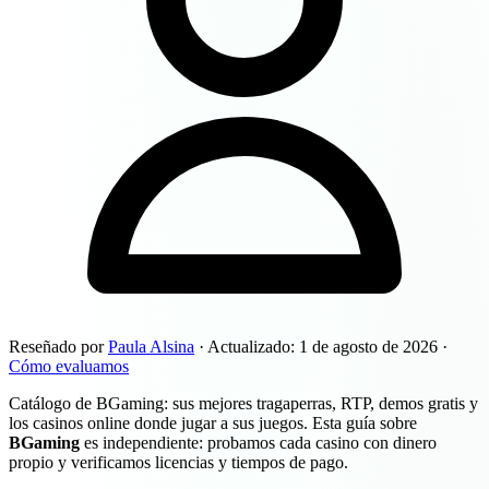
Reseñado por
Paula Alsina
·
Actualizado:
1 de agosto de 2026
·
Cómo evaluamos
Catálogo de BGaming: sus mejores tragaperras, RTP, demos gratis y
los casinos online donde jugar a sus juegos. Esta guía sobre
BGaming
es independiente: probamos cada casino con dinero
propio y verificamos licencias y tiempos de pago.