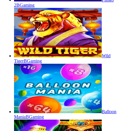
2
BGaming
Wild
Tiger
BGaming
Balloon
Mania
BGaming