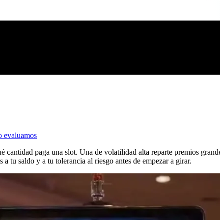
 evaluamos
 cantidad paga una slot. Una de volatilidad alta reparte premios grand
a tu saldo y a tu tolerancia al riesgo antes de empezar a girar.