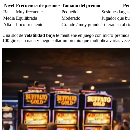
Nivel
Frecuencia de premios
Tamaño del premio
Per
Baja
Muy frecuente
Pequeño
Sesiones largas
Media
Equilibrada
Moderado
Jugador que bu
Alta
Poco frecuente
Grande / muy grande
Tolerancia al r
Una slot de
volatilidad baja
te mantiene en juego con micro-premios co
100 giros sin nada y luego soltar un premio que multiplica varias vec