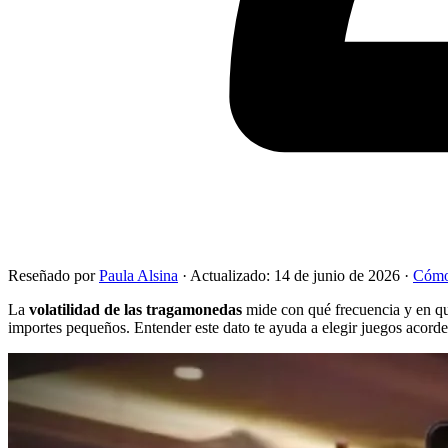
Reseñado por
Paula Alsina
·
Actualizado:
14 de junio de 2026
·
Cómo
La
volatilidad de las tragamonedas
mide con qué frecuencia y en qué
importes pequeños. Entender este dato te ayuda a elegir juegos acordes 