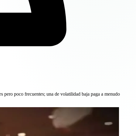
es pero poco frecuentes; una de volatilidad baja paga a menudo