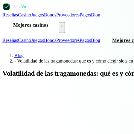
Reseñas
Casino
Juegos
Bonos
Proveedores
Pagos
Blog
Mejores casinos
Mejores c
Reseñas
Casino
Juegos
Bonos
Proveedores
Pagos
Blog
Blog
›
Volatilidad de las tragamonedas: qué es y cómo elegir slots e
Volatilidad de las tragamonedas: qué es y cóm